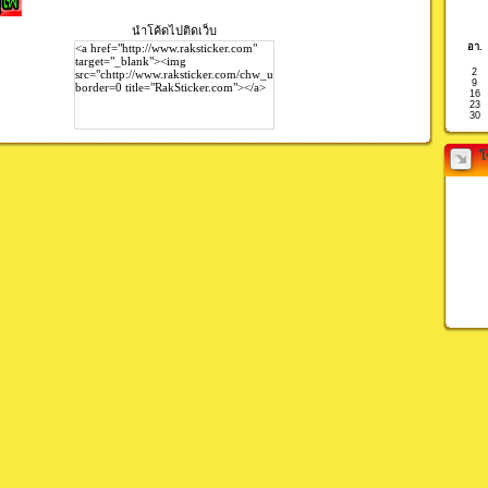
นำโค้ดไปติดเว็บ
อา.
2
9
16
23
30
โ