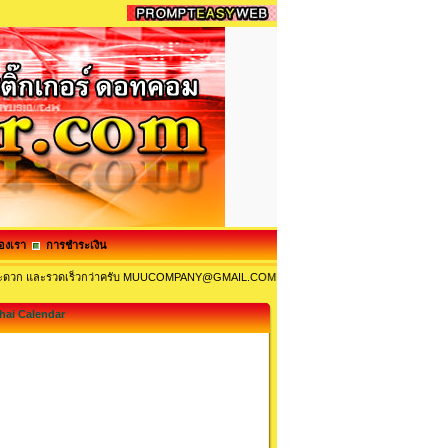
องเรา
การชำระเงิน
ะ สะดวก และรวดเร็วกว่าครับ MUUCOMPANY@GMAIL.COM และ MUUCOM@HOTMAIL.COM 
hai Calendar