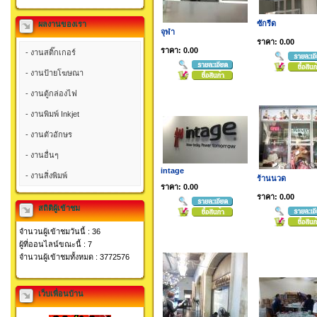
ซักรีด
ผลงานของเรา
จุฬา
ราคา: 0.00
ราคา: 0.00
- งานสติ๊กเกอร์
- งานป้ายโฆษณา
- งานตู้กล่องไฟ
- งานพิมพ์ Inkjet
- งานตัวอักษร
- งานอื่นๆ
intage
- งานสิ่งพิมพ์
ร้านนวด
ราคา: 0.00
ราคา: 0.00
สถิติผู้เข้าชม
จำนวนผู้เข้าชมวันนี้ : 36
ผู้ที่ออนไลน์ขณะนี้ : 7
จำนวนผู้เข้าชมทั้งหมด : 3772576
เว็บเพื่อนบ้าน